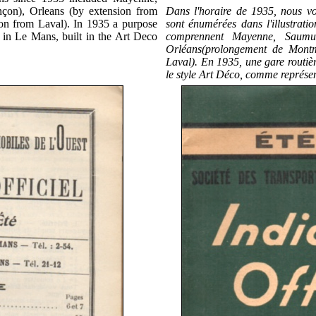
çon), Orleans (by extension from
Dans l'horaire de 1935, nous v
on from Laval). In 1935 a purpose
sont énumérées dans l'illustrati
 in Le Mans, built in the Art Deco
comprennent Mayenne, Saumu
Orl
é
ans(prolongement de Montm
Laval). En 1935, une gare routiè
le style Art Déco, comme représen