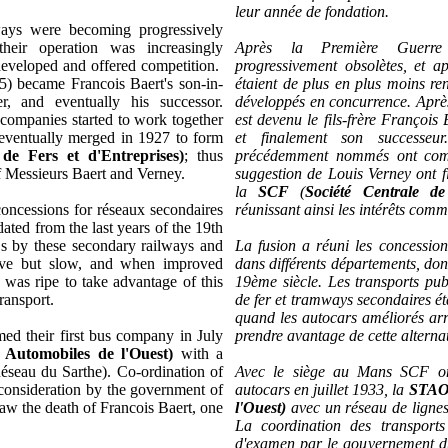
leur année de fondation.
ways were becoming progressively
heir operation was increasingly
Après la Première Guerre
eveloped and offered competition.
progressivement obsolètes, et a
) became Francois Baert's son-in-
étaient de plus en plus moins re
r, and eventually his successor.
développés en concurrence. Aprè
companies started to work together
est devenu le fils-frère François 
eventually merged in 1927 to form
et finalement son successeur
de Fers et d'Entreprises)
; thus
précédemment nommés ont comm
of Messieurs Baert and Verney.
suggestion de Louis Verney ont 
la
SCF
(
Société Centrale de
oncessions for réseaux secondaires
réunissant ainsi les intérêts com
ated from the last years of the 19th
eas by these secondary railways and
La fusion a réuni les concession
ive but slow, and when improved
dans différents départements, don
was ripe to take advantage of this
19ème siècle. Les transports pu
ransport.
de fer et tramways secondaires ét
quand les autocars améliorés arr
d their first bus company in July
prendre avantage de cette alternat
s Automobiles de l'Ouest)
with a
seau du Sarthe). Co-ordination of
Avec le siège au Mans SCF on
 consideration by the government of
autocars en juillet 1933, la
STA
saw the death of Francois Baert, one
l'Ouest)
avec un réseau de ligne
La coordination des transports 
d'examen par le gouvernement d