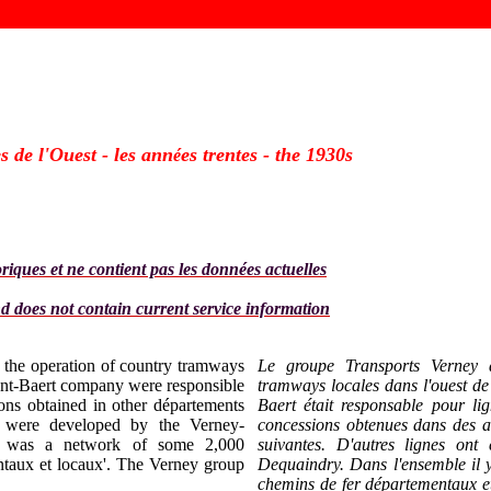
 de l'Ouest - les ann
es trentes - the 1930s
é
oriques et ne contient pas les données actuelles
and does not contain current service information
the operation of country tramways
Le groupe Transports Verney a
ant-Baert company were responsible
tramways locales dans l'ouest de
ions obtained in other départements
Baert était responsable pour li
s were developed by the Verney-
concessions obtenues dans des a
e was a network of some 2,000
suivantes. D'autres lignes ont
ntaux et locaux'. The Verney group
Dequaindry. Dans l'ensemble il y
chemins de fer départementaux e