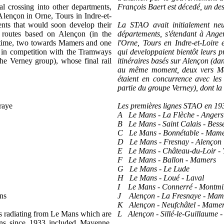
l crossing into other departments,
François Baert
est d
éced
é,
un des
Alençon in Orne, Tours in Indre-et-
ts that would soon develop their
La STAO avait initialement neuf
routes based on Alençon (in the
départements, s'étendant à Ange
e time, two towards Mamers and one
l'Orne, Tours en Indre-et-Loir
 in competition with the Tramways
qui developpaient bientôt leurs 
he Verney group), whose final rail
itinéraires basés sur Alençon (d
au même moment, deux vers Ma
étaient en concurrence avec les
partie du groupe Verney), dont la
raye
Les premières lignes STAO en 193
A Le Mans - La Flèche - Angers
B Le Mans - Saint Calais - Bess
C Le Mans - Bonnétable - Mam
D Le Mans - Fresnay - Alençon
E Le Mans - Château-du-Loir - 
F Le Mans - Ballon - Mamers
G Le Mans - Le Lude
H Le Mans - Loué - Laval
I Le Mans - Connerré - Montmir
ns
J Alençon - La Fresnaye - Mam
K Alençon - Neufchâtel - Mame
s radiating from Le Mans which are
L Alençon - Sillé-le-Guillaume 
tions since 1933 included Mayenne,