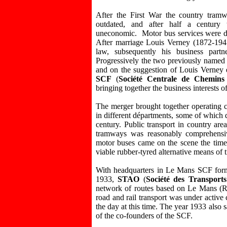
After the First War the country tram
outdated, and after half a century t
uneconomic. Motor bus services were d
After marriage Louis Verney (1872-1945
law, subsequently his business partne
Progressively the two previously named 
and on the suggestion of Louis Verney 
SCF
(
Société Centrale de Chemins 
bringing together the business interests 
The merger brought together operating c
in different départments, some of which d
century. Public transport in country ar
tramways was reasonably comprehens
motor buses came on the scene the time 
viable rubber-tyred alternative means of t
With headquarters in Le Mans SCF forme
1933,
STAO
(
Société des Transport
network of routes based on Le Mans (Ré
road and rail transport was under active
the day at this time. The year 1933 also 
of the co-founders of the SCF.