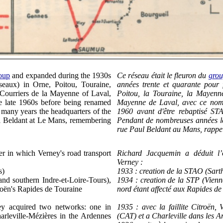
oup
and expanded during the 1930s
Ce réseau
é
tait le fleuron du
grou
eaux) in Orne, Poitou, Touraine,
années trente et quarante pour 
 Courriers de la Mayenne of Laval,
Poitou, la Touraine, la Mayenne
he late 1960s before being renamed
Mayenne de Laval, avec ce nom 
many years the headquarters of the
1960 avant d'être rebaptisé STA
l Beldant at Le Mans, remembering
Pendant de nombreuses années le
rue Paul Beldant au Mans, rappel
r in which Verney's road transport
Richard Jacquemin a déduit l’or
Verney :
s)
1933 : creation de la STAO (Sar
and southern Indre-et-Loire-Tours),
1934 : creation de la STP (Vienne
troën's Rapides de Touraine
nord étant affecté aux Rapides de
ey acquired two networks: one in
1935 : avec la faillite Citroën,
arleville-Mézières in the Ardennes
(CAT) et a Charleville dans les A