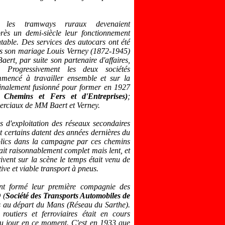
 les tramways ruraux devenaient
près un demi-siècle leur fonctionnement
ntable. Des services des autocars ont été
s son mariage Louis Verney (1872-1945)
Baert, par suite son partenaire d'affaires,
. Progressivement les deux sociétés
encé à travailler ensemble et sur la
finalement fusionné pour former en 1927
 Chemins et Fers et d'Entreprises)
;
merciaux de MM Baert et Verney.
s d'exploitation des réseaux secondaires
t certains datent des années dernières du
blics dans la campagne par ces chemins
ait raisonnablement complet mais lent, et
ivent sur la scène le temps était venu de
ive et viable transport
à pneus
.
t formé leur première compagnie des
O
(
Société des Transports Automobiles de
s au départ du Mans (Réseau du Sarthe).
routiers et ferroviaires était en cours
u jour en ce moment. C'est en 1933 que