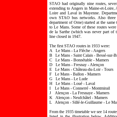
STAO had originally nine routes, severa
extending to Angers in Maine-et-Loire, 
Loire and Laval in Mayenne. Departmen
own STAO bus networks. Also three 
department of Orne) started at the sam
to Le Mans. Some of these routes were
de la Sarthe (which was never part of t
line closed in 1947.
The first STAO routes in 1933 were:
A Le Mans - La Flèche - Angers
B Le Mans - Saint Calais - Bessé-sur-B
C Le Mans - Bonnétable - Mamers
D Le Mans - Fresnay - Alençon
E Le Mans - Château-du-Loir - Tours
F Le Mans - Ballon - Mamers
G Le Mans - Le Lude
H Le Mans - Loué - Laval
I Le Mans - Connerré - Montmirail
J Alençon - La Fresnaye - Mamers
K Alençon - Neufchâtel - Mamers
L Alençon - Sillé-le-Guillaume - Le Ma
From the 1935 timetable we see 14 route
listed in the illustration below. Addi