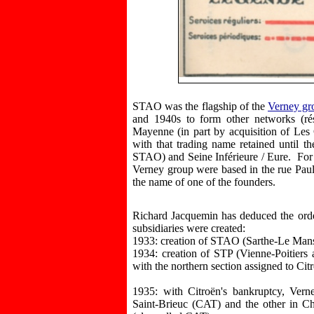
STAO was the flagship of the
Verney gr
and 1940s to form other networks (rés
Mayenne (in part by acquisition of Les
with that trading name retained until t
STAO) and Seine Inférieure / Eure. For 
Verney group were based in the rue Pau
the name of one of the founders.
Richard Jacquemin has deduced the orde
subsidiaries were created:
1933: creation of STAO (Sarthe-Le Man
1934: creation of STP (Vienne-Poitiers 
with the northern section assigned to Ci
1935: with Citroën's bankruptcy, Vern
Saint-Brieuc (CAT) and the other in Ch