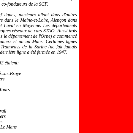
 co-fondateurs de la SCF.
 lignes, plusieurs allant dans d'autres
rs dans le Maine-et-Loire, Alençon dans
e et Laval en Mayenne. Les
départements
propres réseaux de cars STAO. Aussi trois
ans le département de l'Orne) a commencé
mers et un au Mans. Certaines lignes
 Tramways de la Sarthe (ne fait jamais
 dernière ligne a été fermée en 1947.
3 étaient:
é-sur-Braye
ers
Tours
ail
ers
rs
- Le Mans