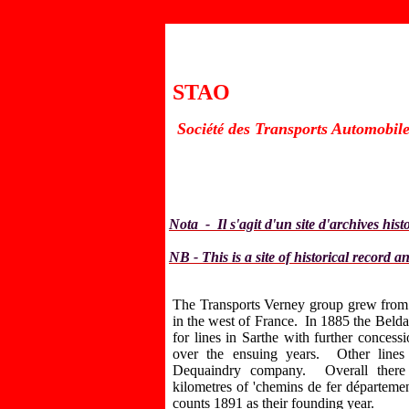
STAO
Soci
t
des Transports Automobiles
é
é
Nota - Il s'agit d'un site d'archives hist
NB - This is a site of historical record 
The Transports Verney group grew from 
in the west of France. In 1885 the Beld
for lines in Sarthe with further concess
over the ensuing years. Other line
Dequaindry company. Overall ther
kilometres of 'chemins de fer départeme
counts 1891 as their founding year.