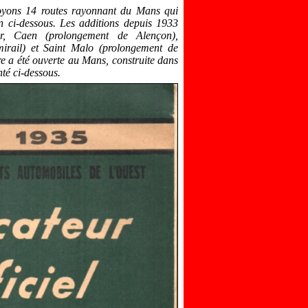
oyons 14 routes rayonnant du Mans qui
on ci-dessous. Les additions depuis 1933
r, Caen (prolongement de Alen
ç
on),
irail) et Saint Malo (prolongement de
re a été ouverte au Mans, construite dans
té ci-dessous.